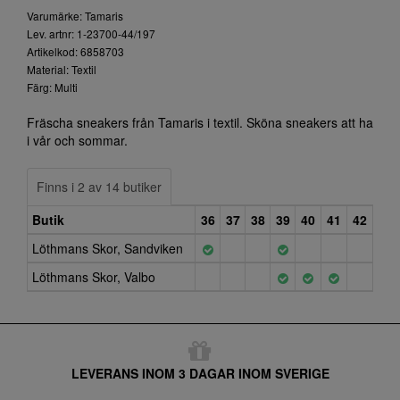
Varumärke: Tamaris
Lev. artnr: 1-23700-44/197
Artikelkod: 6858703
Material: Textil
Färg: Multi
Fräscha sneakers från Tamaris i textil. Sköna sneakers att ha
i vår och sommar.
Finns i 2 av 14 butiker
Butik
36
37
38
39
40
41
42
Löthmans Skor, Sandviken
Löthmans Skor, Valbo
LEVERANS INOM 3 DAGAR INOM SVERIGE