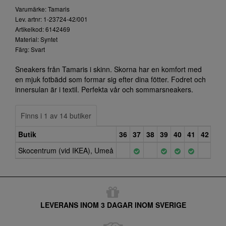
Varumärke: Tamaris
Lev. artnr: 1-23724-42/001
Artikelkod: 6142469
Material: Syntet
Färg: Svart
Sneakers från Tamaris i skinn. Skorna har en komfort med
en mjuk fotbädd som formar sig efter dina fötter. Fodret och
innersulan är i textil. Perfekta vår och sommarsneakers.
Finns i 1 av 14 butiker
Butik
36
37
38
39
40
41
42
Skocentrum (vid IKEA), Umeå
LEVERANS INOM 3 DAGAR INOM SVERIGE