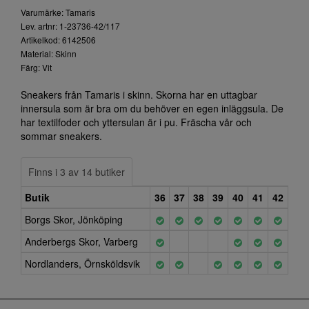
Varumärke: Tamaris
Lev. artnr: 1-23736-42/117
Artikelkod: 6142506
Material: Skinn
Färg: Vit
Sneakers från Tamaris i skinn. Skorna har en uttagbar
innersula som är bra om du behöver en egen inläggsula. De
har textilfoder och yttersulan är i pu. Fräscha vår och
sommar sneakers.
Finns i 3 av 14 butiker
Butik
36
37
38
39
40
41
42
Borgs Skor, Jönköping
Anderbergs Skor, Varberg
Nordlanders, Örnsköldsvik