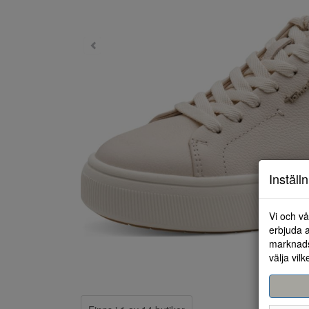
Inställ
Vi och vå
erbjuda a
marknads
välja vilk