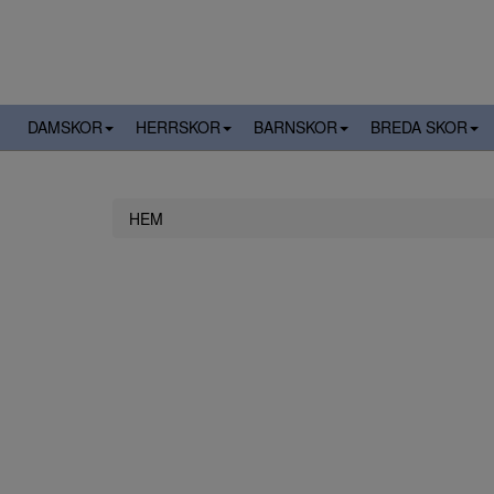
DAMSKOR
HERRSKOR
BARNSKOR
BREDA SKOR
HEM