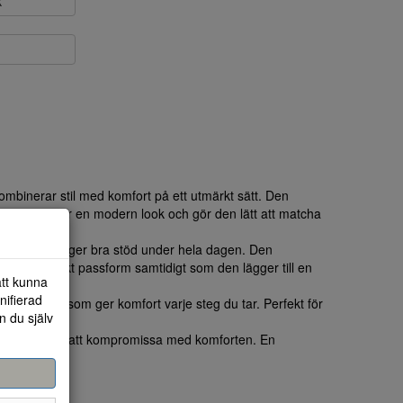
k
mbinerar stil med komfort på ett utmärkt sätt. Den
rmaterial ger en modern look och gör den lätt att matcha
lätt sula som ger bra stöd under hela dagen. Den
ler en perfekt passform samtidigt som den lägger till en
att kunna
nifierad
de dämpning som ger komfort varje steg du tar. Perfekt för
n du själv
llfällen.
la stilen utan att kompromissa med komforten. En