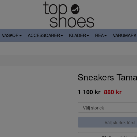
VÄSKOR
ACCESSOARER
KLÄDER
REA
VARUMÄRK
Sneakers Tama
1 100 kr
880 kr
Välj storlek först