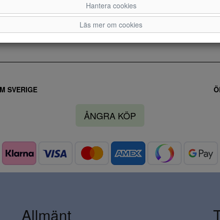
Hantera cookies
36
37
38
Läs mer om cookies
M SVERIGE
Ö
ÅNGRA KÖP
Allmänt