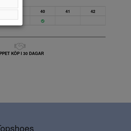
39
40
41
42
PPET KÖP I 30 DAGAR
Topshoes