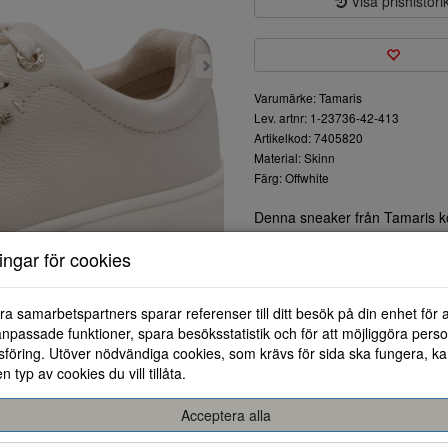
Visa prishistori
Varumärke: Tamaris
Lev. artnr: 1-23736-42-413
Artikelkod: 7405820
Material: Skinn
Färg: Offwhite
Denna sneaker från Tamaris ko
eleganta designen i mjukt läde
ningar för cookies
med olika kläder.
Skon har en låg profil och en 
klassiska snörningen säkerstäl
ra samarbetspartners sparar referenser till ditt besök på din enhet för 
tidlös touch.
npassade funktioner, spara besöksstatistik och för att möjliggöra perso
Inuti hittar du en välfungeran
föring. Utöver nödvändiga cookies, som krävs för sida ska fungera, ka
både vardag och avslappnade ti
en typ av cookies du vill tillåta.
Välj denna sneaker för att hål
oumbärlig del av din garderob.
Acceptera alla