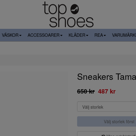
VÄSKOR
ACCESSOARER
KLÄDER
REA
VARUMÄRK
Sneakers Tamar
650 kr
487 kr
Välj storlek först