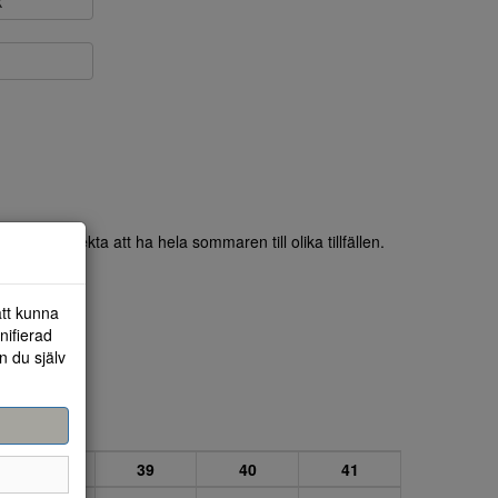
k
aris. Perfekta att ha hela sommaren till olika tillfällen.
att kunna
nifierad
n du själv
38
39
40
41