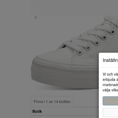
Inställ
Vi och vå
erbjuda a
marknads
välja vilk
Finns i 1 av 14 butiker
Butik