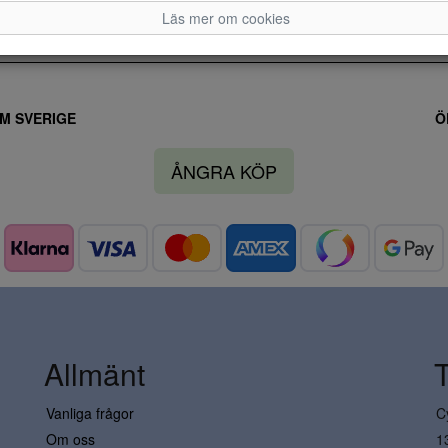
Läs mer om cookies
M SVERIGE
Ö
ÅNGRA KÖP
Allmänt
Vanliga frågor
C
Om oss
1