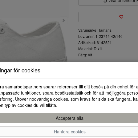
Visa prishistori
Varumärke: Tamaris
Lev. artnr: 1-23744-42/146
Artikelkod: 6142521
Material: Textil
Färg: Vit
Fräscha textil sneakers från Tam
ningar för cookies
ra samarbetspartners sparar referenser till ditt besök på din enhet för 
npassade funktioner, spara besöksstatistik och för att möjliggöra perso
föring. Utöver nödvändiga cookies, som krävs för sida ska fungera, ka
en typ av cookies du vill tillåta.
Acceptera alla
36
37
Hantera cookies