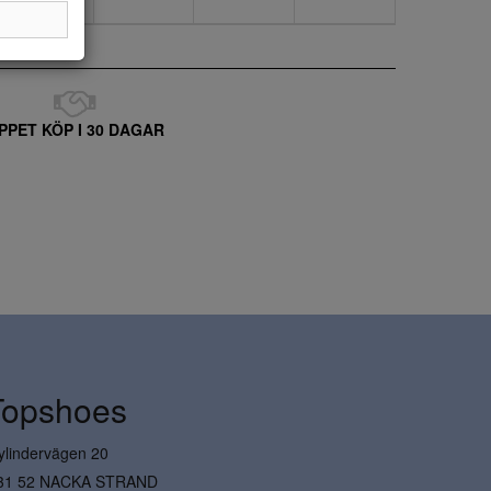
PPET KÖP I 30 DAGAR
Topshoes
ylindervägen 20
31 52 NACKA STRAND