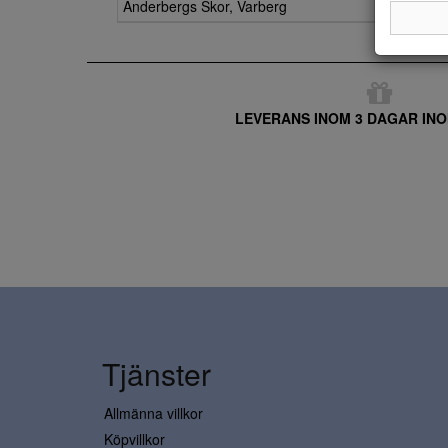
Anderbergs Skor, Varberg
LEVERANS INOM 3 DAGAR INO
Tjänster
Allmänna villkor
Köpvillkor