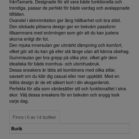
frånTamaris. Designade för att vara både funktionella och
trendiga, passar de perfekt för både vardag och avslappnade
tillfällen.
Ovandel i skinnimitation ger lång hållbarhet och bra stöd.
Den stickade plösens design ger en bekväm passform
tillsammans med snörningen som gör att du kan justera
skorna enligt din fot.
Den mjuka innersulan ger utmärkt dämpning och komfort,
vilket gör att du kan gå eller stå länge utan att känna obehag.
Gummisulan ger bra grepp på olika ytor, vilket gör dem
idealiska för både inomhus- och utomhusbruk.
Dessa sneakers är lätta att kombinera med olika stilar,
oavsett om du klär dig casual eller mer uppklätt. Med en
tidlös design är de ett säkert kort i din skogarderob.
Perfekta för alla som värdesätter stil och funktionalitet i sina
skor. Välj dessa sneakers för en bekväm och snygg look
varje dag.
Finns i 0 av 14 butiker
Butik