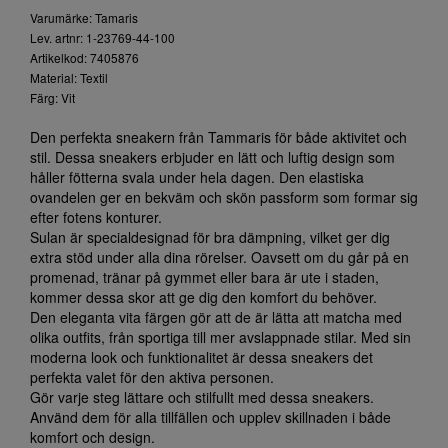
Varumärke: Tamaris
Lev. artnr: 1-23769-44-100
Artikelkod: 7405876
Material: Textil
Färg: Vit
Den perfekta sneakern från Tammaris för både aktivitet och
stil. Dessa sneakers erbjuder en lätt och luftig design som
håller fötterna svala under hela dagen. Den elastiska
ovandelen ger en bekväm och skön passform som formar sig
efter fotens konturer.
Sulan är specialdesignad för bra dämpning, vilket ger dig
extra stöd under alla dina rörelser. Oavsett om du går på en
promenad, tränar på gymmet eller bara är ute i staden,
kommer dessa skor att ge dig den komfort du behöver.
Den eleganta vita färgen gör att de är lätta att matcha med
olika outfits, från sportiga till mer avslappnade stilar. Med sin
moderna look och funktionalitet är dessa sneakers det
perfekta valet för den aktiva personen.
Gör varje steg lättare och stilfullt med dessa sneakers.
Använd dem för alla tillfällen och upplev skillnaden i både
komfort och design.