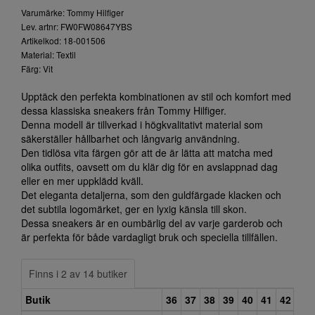
Varumärke: Tommy Hilfiger
Lev. artnr: FW0FW08647YBS
Artikelkod: 18-001506
Material: Textil
Färg: Vit
Upptäck den perfekta kombinationen av stil och komfort med
dessa klassiska sneakers från Tommy Hilfiger.
Denna modell är tillverkad i högkvalitativt material som
säkerställer hållbarhet och långvarig användning.
Den tidlösa vita färgen gör att de är lätta att matcha med
olika outfits, oavsett om du klär dig för en avslappnad dag
eller en mer uppklädd kväll.
Det eleganta detaljerna, som den guldfärgade klacken och
det subtila logomärket, ger en lyxig känsla till skon.
Dessa sneakers är en oumbärlig del av varje garderob och
är perfekta för både vardagligt bruk och speciella tillfällen.
Finns i 2 av 14 butiker
Butik
36
37
38
39
40
41
42