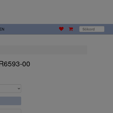
EN
. R6593-00