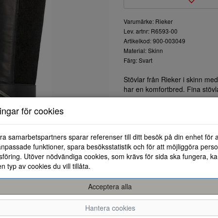
Varumärke: Rieker
Lev. artnr: R6593-00
Artikelkod: 900-003049
Material: Skinn
Färg: Svart
Stövlar från Rieker i skinn me
har en komfortbred. Fina stövlar 
ningar för cookies
ra samarbetspartners sparar referenser till ditt besök på din enhet för 
npassade funktioner, spara besöksstatistik och för att möjliggöra perso
föring. Utöver nödvändiga cookies, som krävs för sida ska fungera, ka
en typ av cookies du vill tillåta.
Acceptera alla
36
37
38
Hantera cookies