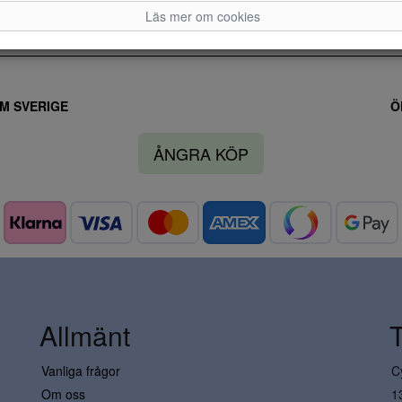
Läs mer om cookies
M SVERIGE
Ö
ÅNGRA KÖP
Allmänt
Vanliga frågor
C
Om oss
1