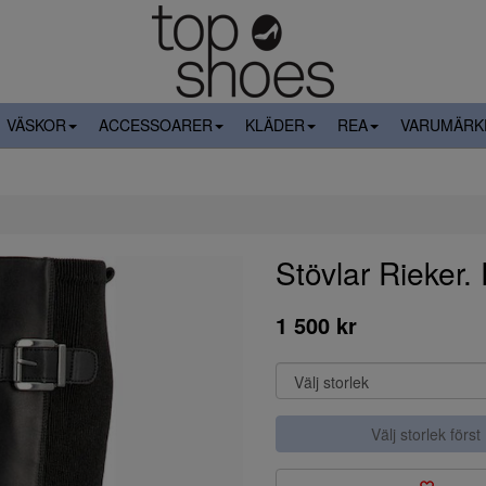
VÄSKOR
ACCESSOARER
KLÄDER
REA
VARUMÄRK
Stövlar Rieker
1 500 kr
Välj storlek först