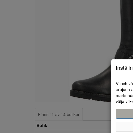
Inställ
Vi och vå
erbjuda a
marknads
välja vilk
Finns i 1 av 14 butiker
Butik