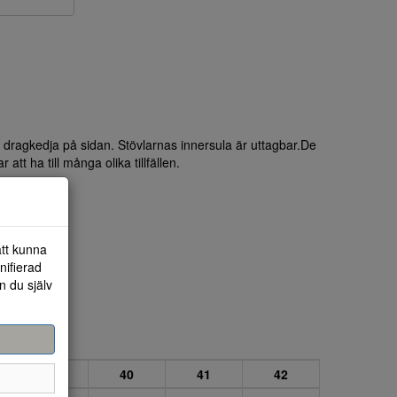
d dragkedja på sidan. Stövlarnas innersula är uttagbar.De
att ha till många olika tillfällen.
att kunna
nifierad
n du själv
39
40
41
42