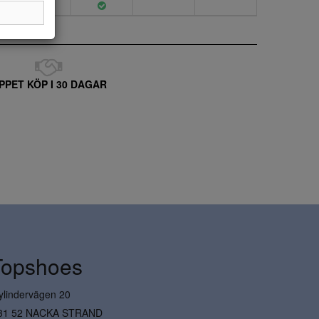
PPET KÖP I 30 DAGAR
Topshoes
ylindervägen 20
31 52 NACKA STRAND