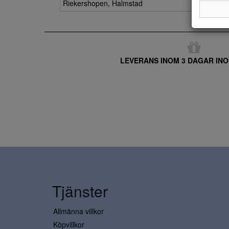
Riekershopen, Halmstad
LEVERANS INOM 3 DAGAR INO
Tjänster
Allmänna villkor
Köpvillkor