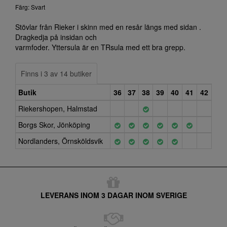
Färg: Svart
Stövlar från Rieker i skinn med en resår längs med sidan .
Dragkedja på insidan och
varmfoder. Yttersula är en TRsula med ett bra grepp.
Finns i 3 av 14 butiker
Butik
36
37
38
39
40
41
42
Riekershopen, Halmstad
Borgs Skor, Jönköping
Nordlanders, Örnsköldsvik
LEVERANS INOM 3 DAGAR INOM SVERIGE