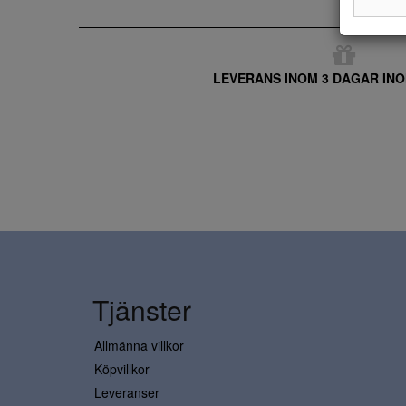
LEVERANS INOM 3 DAGAR INO
Tjänster
Allmänna villkor
Köpvillkor
Leveranser