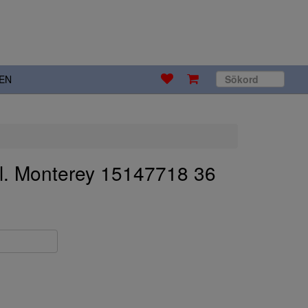
EN
l. Monterey 15147718 36