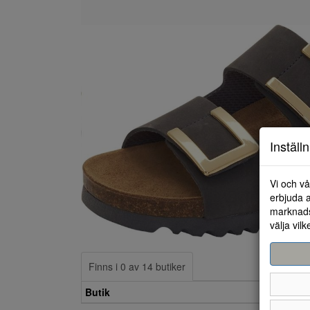
Inställ
Vi och vå
erbjuda a
marknads
välja vilk
Finns i 0 av 14 butiker
Butik