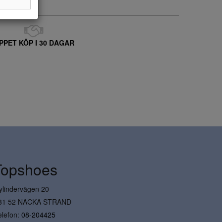
PPET KÖP I 30 DAGAR
Topshoes
ylindervägen 20
31 52 NACKA STRAND
elefon:
08-204425