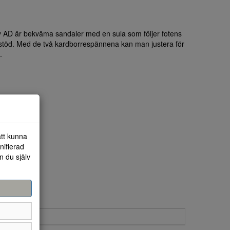
y AD är bekväma sandaler med en sula som följer fotens
a stöd. Med de två kardborrespännena kan man justera för
.
att kunna
nifierad
n du själv