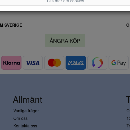
Läs mer om cookies
M SVERIGE
Ö
ÅNGRA KÖP
Allmänt
Vanliga frågor
C
Om oss
1
Kontakta oss
T