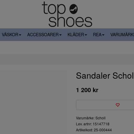
VÄSKOR
ACCESSOARER
KLÄDER
REA
VARUMÄRK
Sandaler Schol
1 200 kr
Varumärke: Scholl
Lev. artnr: 15147718
Artikelkod: 25-000444