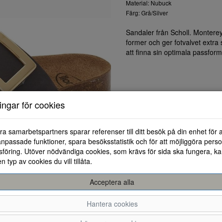
Material: Nubuck
Färg: Grå/Silver
Sandaler från Scholl. Montere
former och ger fotvalvet extr
att finna sin optimala passform
ningar för cookies
ra samarbetspartners sparar referenser till ditt besök på din enhet för 
npassade funktioner, spara besöksstatistik och för att möjliggöra perso
föring. Utöver nödvändiga cookies, som krävs för sida ska fungera, ka
en typ av cookies du vill tillåta.
Acceptera alla
Hantera cookies