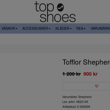
VÄSKOR
ACCESSOARER
KLÄDER
REA
VARUMÄRK
Tofflor Sheph
1 200 kr
900 kr
Varumärke: Shepherd
Lev. artnr: 4922145
Artikelkod: 5-000939