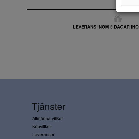
LEVERANS INOM 3 DAGAR INO
Tjänster
Allmänna villkor
Köpvillkor
Leveranser