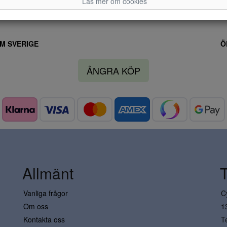
Läs mer om cookies
M SVERIGE
Ö
ÅNGRA KÖP
Allmänt
Vanliga frågor
C
Om oss
1
Kontakta oss
T