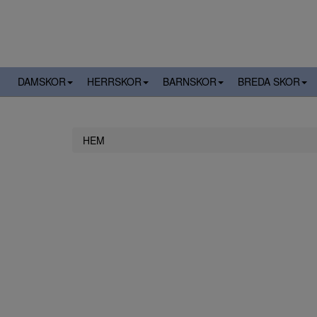
DAMSKOR
HERRSKOR
BARNSKOR
BREDA SKOR
HEM