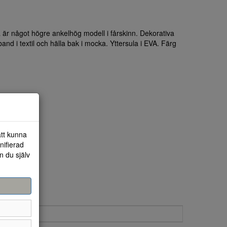
a är något högre ankelhög modell i fårskinn. Dekorativa
d i textil och hälla bak i mocka. Yttersula i EVA. Färg
att kunna
nifierad
n du själv