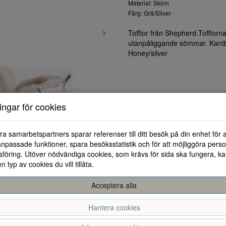
Material: Skinn
Färg: Grå/Silver
Tofflor från Shepherd.Tofflorn
utanpåliggande sömmar. Kantban
Honey/silver
ningar för cookies
ra samarbetspartners sparar referenser till ditt besök på din enhet för 
npassade funktioner, spara besöksstatistik och för att möjliggöra perso
föring. Utöver nödvändiga cookies, som krävs för sida ska fungera, ka
en typ av cookies du vill tillåta.
Acceptera alla
Hantera cookies