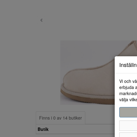
Inställ
Vi och vå
erbjuda a
marknads
välja vilk
Finns i 0 av 14 butiker
Butik