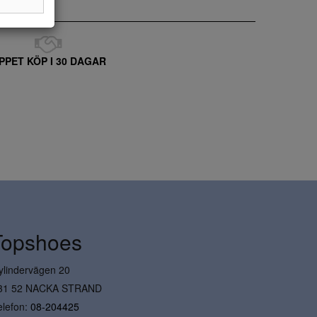
PPET KÖP I 30 DAGAR
Topshoes
ylindervägen 20
31 52 NACKA STRAND
elefon:
08-204425