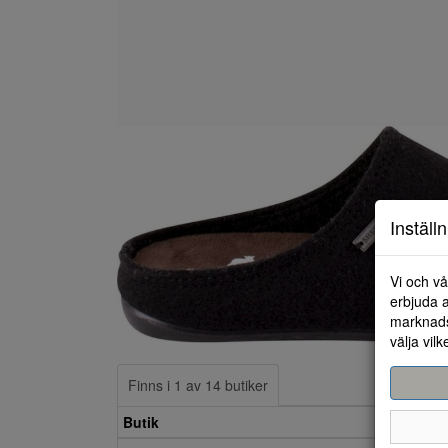
Inställ
Vi och vå
erbjuda a
marknads
välja vilk
Finns i 1 av 14 butiker
Butik