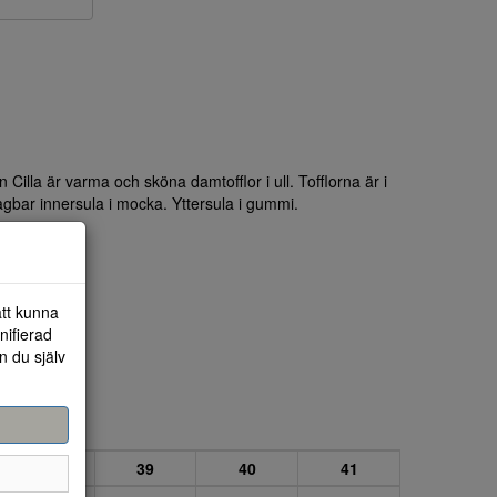
 Cilla är varma och sköna damtofflor i ull. Tofflorna är i
agbar innersula i mocka. Yttersula i gummi.
att kunna
nifierad
n du själv
38
39
40
41