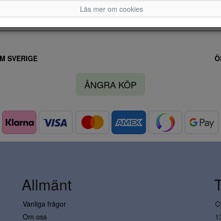
Läs mer om cookies
M SVERIGE
Ö
ÅNGRA KÖP
Allmänt
Vanliga frågor
C
Om oss
1