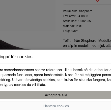
Varumärke: Shepherd
Lev. artnr: 34-0883
Artikelkod: 5-002355
Material: Textil
Färg: Svart
Tofflor från Shepherd. Modellen
en slip-in modell med mjuk utt
ningar för cookies
ra samarbetspartners sparar referenser till ditt besök på din enhet för 
npassade funktioner, spara besöksstatistik och för att möjliggöra perso
föring. Utöver nödvändiga cookies, som krävs för sida ska fungera, ka
en typ av cookies du vill tillåta.
Acceptera alla
36
37
Hantera cookies