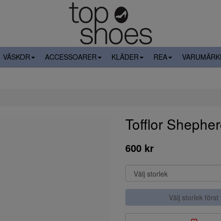
VÄSKOR
ACCESSOARER
KLÄDER
REA
VARUMÄRK
Tofflor Shepherd
600 kr
Välj storlek först