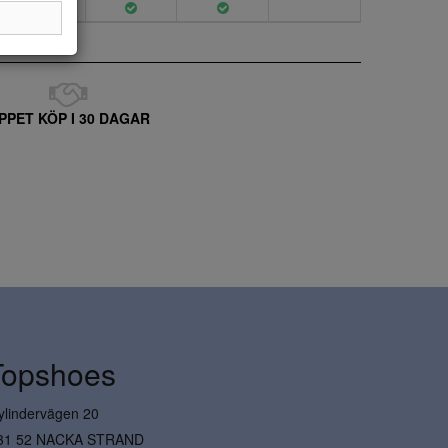
PPET KÖP I 30 DAGAR
Topshoes
ylindervägen 20
31 52 NACKA STRAND