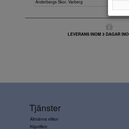
Anderbergs Skor, Varberg
LEVERANS INOM 3 DAGAR INO
Tjänster
Allmänna villkor
Köpvillkor