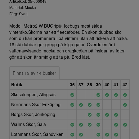
Artikelkod: 35-000049
Material: Mocka
Färg: Svart
Modell Metro2 W BUGrip®, Icebugs mest sålda
vintersko.Skorna har ett fleecefoder. En skön dubbad sko
som du kan promenera i på vintern utan att riskera att halka.
16 ståldubbar ger grepp på isiga gator. Överdelen är i
vattenavvisande mocka och dragkedjan på insidan av foten
gör att skon är smidig att ta på. Bred läst.
Finns i 9 av 14 butiker
Butik
36
37
38
39
40
41
42
Skosalongen, Alingsås
Norrmans Skor Enköping
Borgs Skor, Jönköping
Wallins Skor, Sala
Löthmans Skor, Sandviken