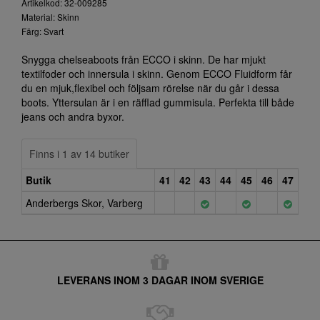
Artikelkod: 32-009285
Material: Skinn
Färg: Svart
Snygga chelseaboots från ECCO i skinn. De har mjukt
textilfoder och innersula i skinn. Genom ECCO Fluidform får
du en mjuk,flexibel och följsam rörelse när du går i dessa
boots. Yttersulan är i en räfflad gummisula. Perfekta till både
jeans och andra byxor.
Finns i 1 av 14 butiker
Butik
41
42
43
44
45
46
47
Anderbergs Skor, Varberg
LEVERANS INOM 3 DAGAR INOM SVERIGE