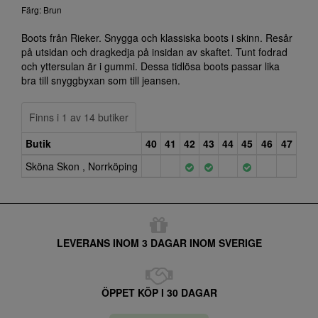
Färg: Brun
Boots från Rieker. Snygga och klassiska boots i skinn. Resår
på utsidan och dragkedja på insidan av skaftet. Tunt fodrad
och yttersulan är i gummi. Dessa tidlösa boots passar lika
bra till snyggbyxan som till jeansen.
Finns i 1 av 14 butiker
Butik
40
41
42
43
44
45
46
47
Sköna Skon , Norrköping
LEVERANS INOM 3 DAGAR INOM SVERIGE
ÖPPET KÖP I 30 DAGAR