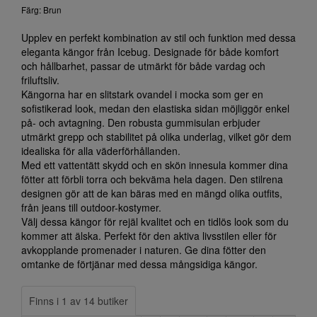
Färg: Brun
Upplev en perfekt kombination av stil och funktion med dessa
eleganta kängor från Icebug. Designade för både komfort
och hållbarhet, passar de utmärkt för både vardag och
friluftsliv.
Kängorna har en slitstark ovandel i mocka som ger en
sofistikerad look, medan den elastiska sidan möjliggör enkel
på- och avtagning. Den robusta gummisulan erbjuder
utmärkt grepp och stabilitet på olika underlag, vilket gör dem
idealiska för alla väderförhållanden.
Med ett vattentätt skydd och en skön innesula kommer dina
fötter att förbli torra och bekväma hela dagen. Den stilrena
designen gör att de kan bäras med en mängd olika outfits,
från jeans till outdoor-kostymer.
Välj dessa kängor för rejäl kvalitet och en tidlös look som du
kommer att älska. Perfekt för den aktiva livsstilen eller för
avkopplande promenader i naturen. Ge dina fötter den
omtanke de förtjänar med dessa mångsidiga kängor.
Finns i 1 av 14 butiker