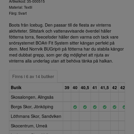
Artikelkod: 35-000515
Material: Textil
Färg: Svart
Boots från Icebug. Den passar till de flesta av vinterns
aktiviteter. Slitstark och vattenavvisande överdel håller
fötterna torra, fleecefoder håller dem varma och tack vare
snörsystemet BOA® Fit System sitter kängan perfekt på
dem. Med Norrvik BUGrip® på fötterna har du stabila kängor
med dubbat grepp, som ger dig möjlighet att njuta av
vinterns alla underlag utan att behöva tänka på halkan.
Finns i 6 av 14 butiker
Butik
39
40
40,5
41
41,5
42
42,5
Skosalongen, Alingsås
Borgs Skor, Jönköping
Löthmans Skor, Sandviken
Skocentrum, Umeå