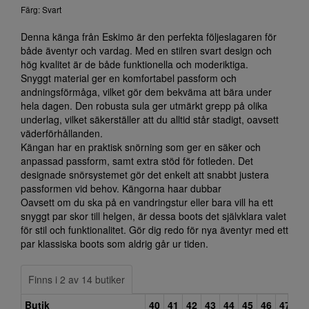
Färg: Svart
Denna känga från Eskimo är den perfekta följeslagaren för
både äventyr och vardag. Med en stilren svart design och
hög kvalitet är de både funktionella och moderiktiga.
Snyggt material ger en komfortabel passform och
andningsförmåga, vilket gör dem bekväma att bära under
hela dagen. Den robusta sula ger utmärkt grepp på olika
underlag, vilket säkerställer att du alltid står stadigt, oavsett
väderförhållanden.
Kängan har en praktisk snörning som ger en säker och
anpassad passform, samt extra stöd för fotleden. Det
designade snörsystemet gör det enkelt att snabbt justera
passformen vid behov. Kängorna haar dubbar
Oavsett om du ska på en vandringstur eller bara vill ha ett
snyggt par skor till helgen, är dessa boots det självklara valet
för stil och funktionalitet. Gör dig redo för nya äventyr med ett
par klassiska boots som aldrig går ur tiden.
Finns i 2 av 14 butiker
Butik
40
41
42
43
44
45
46
47