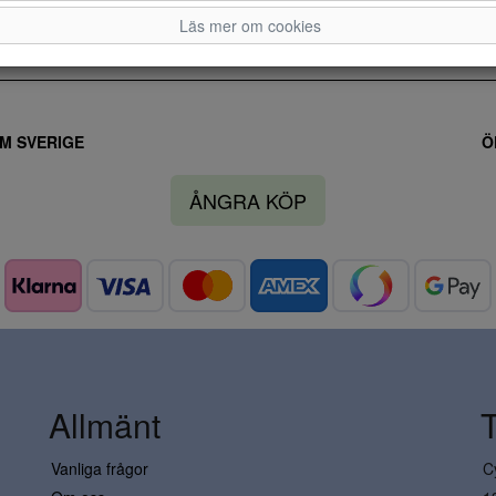
Läs mer om cookies
M SVERIGE
Ö
ÅNGRA KÖP
Allmänt
Vanliga frågor
C