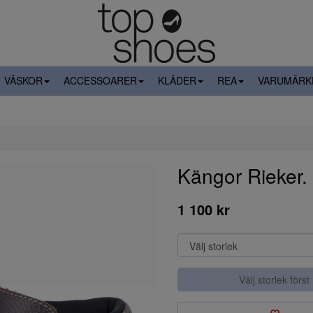
VÄSKOR
ACCESSOARER
KLÄDER
REA
VARUMÄRK
Kängor Rieker.
1 100 kr
Välj storlek först