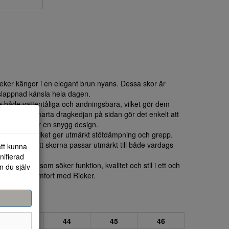
ieker kängor i en elegant brun nyans. Dessa skor är
vslappnad känsla hela dagen.
 både vattentåliga och andningsbara, vilket gör dem
anden. Den smarta dragkedjan på sidan gör det enkelt att
t som den ger en snygg design.
xibel gummi, vilket ger utmärkt stötdämpning och grepp.
ljerna gör att skorna passar utmärkt till både vardags
att kunna
nifierad
let för den som söker funktion, kvalitet och stil i ett och
n du själv
 värld av komfort med Rieker.
43
44
45
46