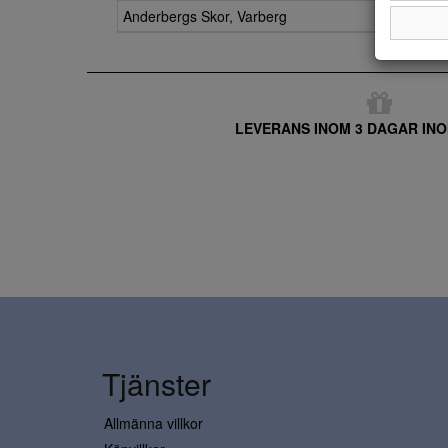
Anderbergs Skor, Varberg
LEVERANS INOM 3 DAGAR INO
Tjänster
Allmänna villkor