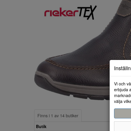
Inställ
Vi och vå
erbjuda a
marknads
välja vilk
Finns i 1 av 14 butiker
Butik