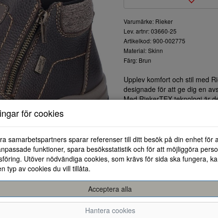
Varumärke: Rieker
Lev. artnr: 03660-25
Artikelkod: 900-002775
Material: Skinn
Färg: Brun
Upplev komfort och stil med R
designade för att ge dig en a
Med RiekerTEX-teknologi är de
perfekta för alla väderförhåll
ningar för cookies
ta på och av skorna, samtidig
Sulan är gjord av lätt och fle
Den stiliga sömningen och deta
ra samarbetspartners sparar referenser till ditt besök på din enhet för 
och mer eleganta tillfällen.
npassade funktioner, spara besöksstatistik och för att möjliggöra perso
Dessa kängor är det perfekta va
föring. Utöver nödvändiga cookies, som krävs för sida ska fungera, ka
samma paket. Ta steget in i en
en typ av cookies du vill tillåta.
Acceptera alla
Hantera cookies
41
42