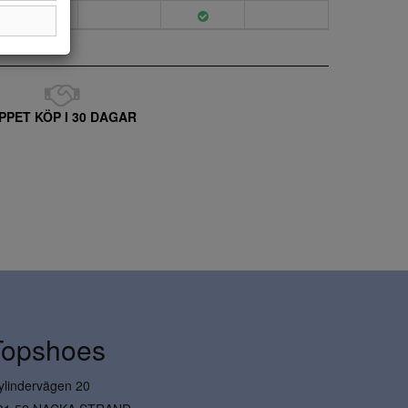
PPET KÖP I 30 DAGAR
Topshoes
ylindervägen 20