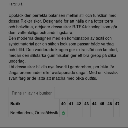
Färg: Blå
Upptäck den perfekta balansen mellan stil och funktion med
dessa Rieker skor. Designade för att hålla dina fötter torra
och bekväma, erbjuder dessa skor R-TEX-teknologi som gör
dem vattentåliga och andningsbara.
Den moderna designen med en kombination av textil och
syntetmaterial ger en stilren look som passar både vardag
och fritid. Den vadderade kragen ger extra stöd och komfort,
medan den slitstarka gummisulan ger ett bra grepp på olika
underlag.
Låt dessa skor bli din nya favorit i garderoben, perfekta för
långa promenader eller avslappnade dagar. Med en klassisk
svart färg är de lätta att matcha med olika outfits.
Finns i 1 av 14 butiker
Butik
40
41
42
43
44
45
46
47
Nordlanders, Örnsköldsvik