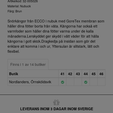
Artikelkod: 32-005026
Material: Nubuck
Färg: Brun
Snörkängor från ECCO i nubuk med GoreTex membran som
håller dina fötter borta från väta. Kängorna har också ett
varmfoder som håller dina fötter varma under de kalla
månaderna.Lerskyddet ger skydd i vått väder för att hålla
kängorna i gott skick.Dragkedja på insidan som gör det
enklare att komma i och ur, Yttersulan är slitstark, lätt och
flexibel.
Finns i 1 av 14 butiker
Butik
41
42
43
44
45
46
Nordlanders, Örnsköldsvik
LEVERANS INOM 3 DAGAR INOM SVERIGE