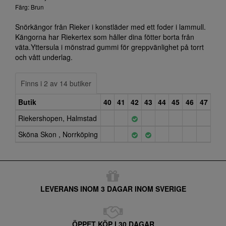
Färg: Brun
Snörkängor från Rieker i konstläder med ett foder i lammull.
Kängorna har Riekertex som håller dina fötter borta från
väta.Yttersula i mönstrad gummi för greppvänlighet på torrt
och vått underlag.
Finns i 2 av 14 butiker
Butik
40
41
42
43
44
45
46
47
Riekershopen, Halmstad
Sköna Skon , Norrköping
LEVERANS INOM 3 DAGAR INOM SVERIGE
ÖPPET KÖP I 30 DAGAR