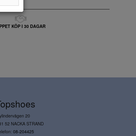
PPET KÖP I 30 DAGAR
Topshoes
ylindervägen 20
31 52 NACKA STRAND
elefon:
08-204425