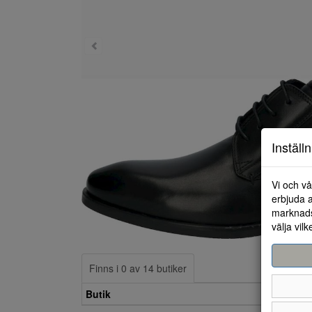
Inställ
Vi och vå
erbjuda a
marknads
välja vilk
Finns i 0 av 14 butiker
Butik