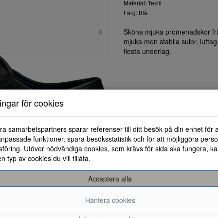
Material: Textil
Färg: Blå
Sköna mjuka promenadskor från
mjuka men stabila sulor, luftag
flesta underlag.
ningar för cookies
ra samarbetspartners sparar referenser till ditt besök på din enhet för 
npassade funktioner, spara besöksstatistik och för att möjliggöra perso
föring. Utöver nödvändiga cookies, som krävs för sida ska fungera, ka
en typ av cookies du vill tillåta.
Acceptera alla
Hantera cookies