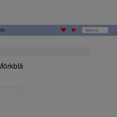
EN
Mörkblå