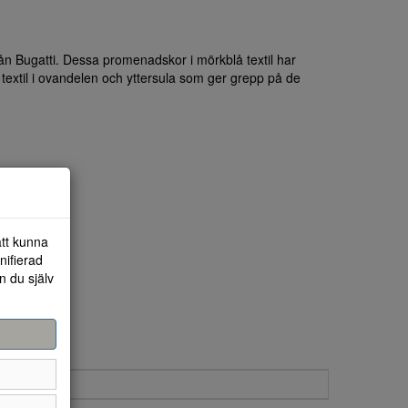
 Bugatti. Dessa promenadskor i mörkblå textil har
 textil i ovandelen och yttersula som ger grepp på de
att kunna
nifierad
n du själv