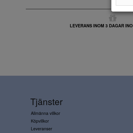
LEVERANS INOM 3 DAGAR INO
Tjänster
Allmänna villkor
Köpvillkor
Leveranser