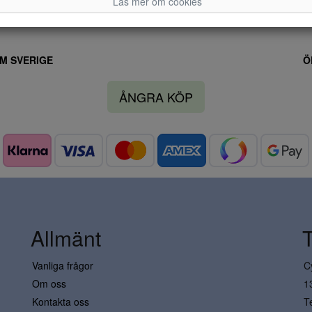
Läs mer om cookies
M SVERIGE
Ö
ÅNGRA KÖP
Allmänt
Vanliga frågor
C
Om oss
1
Kontakta oss
T