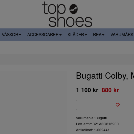
VÄSKOR
ACCESSOARER
KLÄDER
REA
VARUMÄRK
Bugatti Colby, 
1 100 kr
880 kr
Varumärke: Bugatti
Lev. artnr: 321A3C616900
Artikelkod: 1-002441