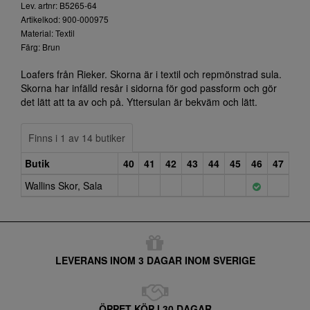
Lev. artnr: B5265-64
Artikelkod: 900-000975
Material: Textil
Färg: Brun
Loafers från Rieker. Skorna är i textil och repmönstrad sula.
Skorna har infälld resår i sidorna för god passform och gör
det lätt att ta av och på. Yttersulan är bekväm och lätt.
Finns i 1 av 14 butiker
Butik
40
41
42
43
44
45
46
47
Wallins Skor, Sala
LEVERANS INOM 3 DAGAR INOM SVERIGE
ÖPPET KÖP I 30 DAGAR