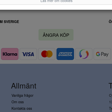
Läs mer om cookies
M SVERIGE
Ö
ÅNGRA KÖP
Allmänt
Vanliga frågor
C
Om oss
1
Kontakta oss
T