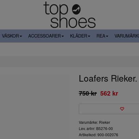
VÄSKOR
ACCESSOARER
KLÄDER
REA
VARUMÄRK
Loafers Rieker
750 kr
562 kr
Varumärke: Rieker
Lev. artnr: B5276-00
Artikelkod: 900-002076