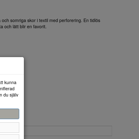
 och somriga skor i textil med perforering. En tidlös
 och lätt blir en favorit.
att kunna
nifierad
n du själv