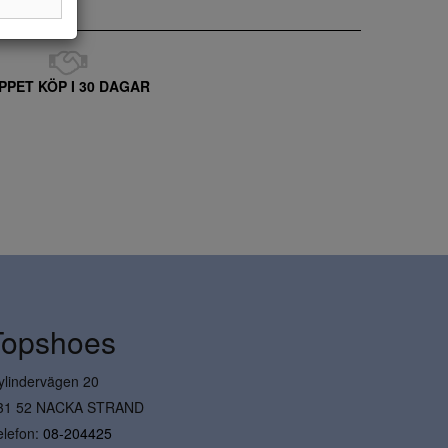
PPET KÖP I 30 DAGAR
Topshoes
ylindervägen 20
31 52 NACKA STRAND
elefon:
08-204425