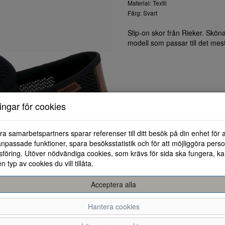
Material: Textil
Färg: Svart
Slip-on skor från Rieker. Sköna
modell som passar till det mesta
ningar för cookies
ra samarbetspartners sparar referenser till ditt besök på din enhet för 
npassade funktioner, spara besöksstatistik och för att möjliggöra perso
föring. Utöver nödvändiga cookies, som krävs för sida ska fungera, ka
en typ av cookies du vill tillåta.
Acceptera alla
Hantera cookies