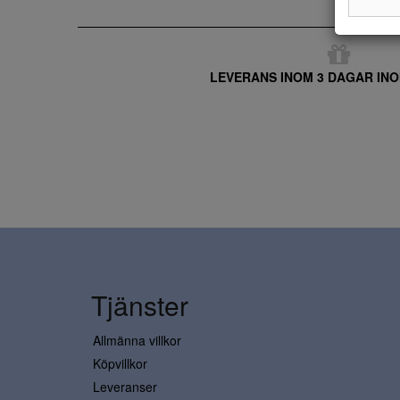
LEVERANS INOM 3 DAGAR INO
Tjänster
Allmänna villkor
Köpvillkor
Leveranser