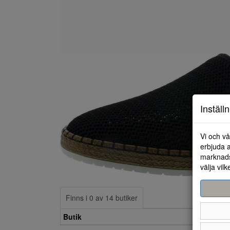
Inställ
Vi och vå
erbjuda a
marknads
välja vilk
Finns i 0 av 14 butiker
Butik