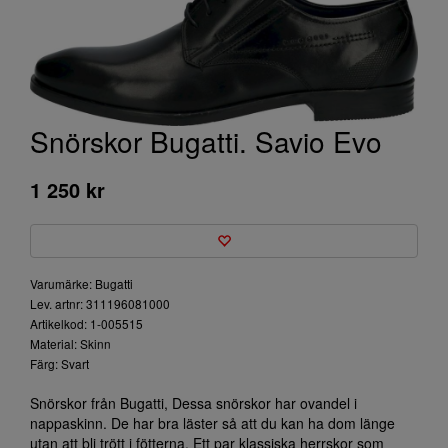
Snörskor Bugatti. Savio Evo
1 250 kr
Varumärke: Bugatti
Lev. artnr: 311196081000
Artikelkod: 1-005515
Material: Skinn
Färg: Svart
Snörskor från Bugatti, Dessa snörskor har ovandel i
nappaskinn. De har bra läster så att du kan ha dom länge
utan att bli trött i fötterna. Ett par klassiska herrskor som