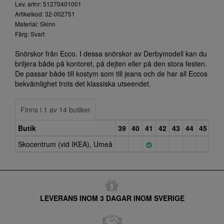
Lev. artnr: 51270401001
Artikelkod: 32-002751
Material: Skinn
Färg: Svart
Snörskor från Ecco. I dessa snörskor av Derbymodell kan du
briljera både på kontoret, på dejten eller på den stora festen.
De passar både till kostym som till jeans och de har all Eccos
bekvämlighet trots det klassiska utseendet.
Finns i 1 av 14 butiker
Butik
39
40
41
42
43
44
45
46
Skocentrum (vid IKEA), Umeå
LEVERANS INOM 3 DAGAR INOM SVERIGE