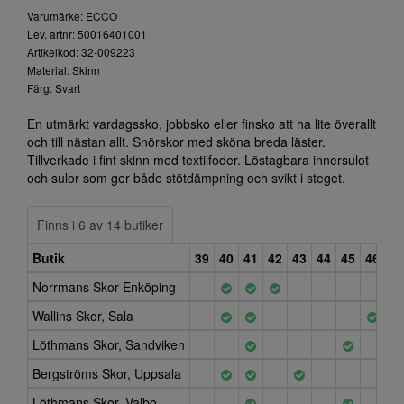
Varumärke: ECCO
Lev. artnr: 50016401001
Artikelkod: 32-009223
Material: Skinn
Färg: Svart
En utmärkt vardagssko, jobbsko eller finsko att ha lite överallt
och till nästan allt. Snörskor med sköna breda läster.
Tillverkade i fint skinn med textilfoder. Löstagbara innersulot
och sulor som ger både stötdämpning och svikt i steget.
Finns i 6 av 14 butiker
Butik
39
40
41
42
43
44
45
46
47
Norrmans Skor Enköping
Wallins Skor, Sala
Löthmans Skor, Sandviken
Bergströms Skor, Uppsala
Löthmans Skor, Valbo