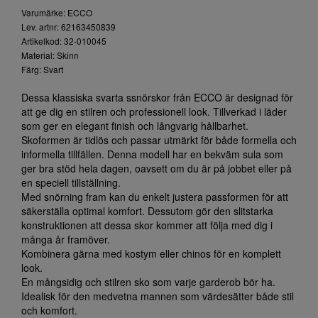
Varumärke: ECCO
Lev. artnr: 62163450839
Artikelkod: 32-010045
Material: Skinn
Färg: Svart
Dessa klassiska svarta ssnörskor från ECCO är designad för
att ge dig en stilren och professionell look. Tillverkad i läder
som ger en elegant finish och långvarig hållbarhet.
Skoformen är tidlös och passar utmärkt för både formella och
informella tillfällen. Denna modell har en bekväm sula som
ger bra stöd hela dagen, oavsett om du är på jobbet eller på
en speciell tillställning.
Med snörning fram kan du enkelt justera passformen för att
säkerställa optimal komfort. Dessutom gör den slitstarka
konstruktionen att dessa skor kommer att följa med dig i
många år framöver.
Kombinera gärna med kostym eller chinos för en komplett
look.
En mångsidig och stilren sko som varje garderob bör ha.
Idealisk för den medvetna mannen som värdesätter både stil
och komfort.