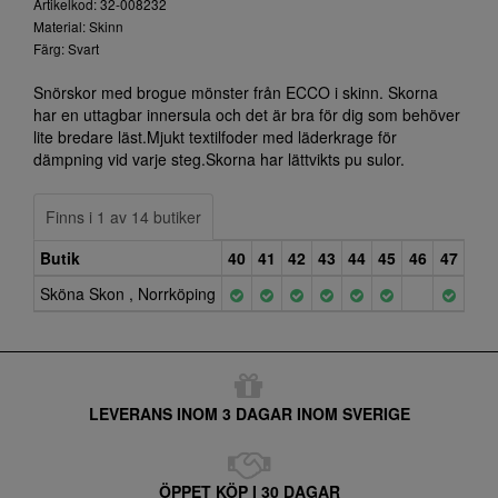
Artikelkod: 32-008232
Material: Skinn
Färg: Svart
Snörskor med brogue mönster från ECCO i skinn. Skorna
har en uttagbar innersula och det är bra för dig som behöver
lite bredare läst.Mjukt textilfoder med läderkrage för
dämpning vid varje steg.Skorna har lättvikts pu sulor.
Finns i 1 av 14 butiker
Butik
40
41
42
43
44
45
46
47
Sköna Skon , Norrköping
LEVERANS INOM 3 DAGAR INOM SVERIGE
ÖPPET KÖP I 30 DAGAR