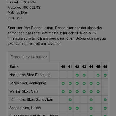
Lev. artnr: 13523-24
Artikelkod: 900-002788
Material: Skinn
Färg: Brun
Snörskor från Rieker i skinn. Dessa skor har det klassiska
snittet och passar till det mesta stilar och tillfällen.Mjuk
innersula som är följsam med dina fötter. Sköna och snygga
skor som lätt blir ett par favoriter.
Finns i 9 av 14 butiker
Butik
40
41
42
43
44
45
46
47
Norrmans Skor Enköping
Borgs Skor, Jönköping
Wallins Skor, Sala
Löthmans Skor, Sandviken
Skocentrum, Umeå