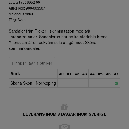
Lev. artnr: 26952-00
Artikelkod: 900-003507
Material: Syntet
Färg: Svart
Sandaler från Rieker i skinnimitation med två
kardborremmar. Sandalerna har en komfortable bredd.
Yttersulan är en bekväm sula att gå med. Sköna
sommarsandaler.
Finns i 1 av 14 butiker
Butik
40
41
42
43
44
45
46
47
Sköna Skon , Norrköping
LEVERANS INOM 3 DAGAR INOM SVERIGE