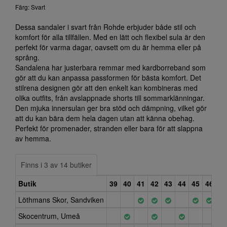
Färg: Svart
Dessa sandaler i svart från Rohde erbjuder både stil och
komfort för alla tillfällen. Med en lätt och flexibel sula är den
perfekt för varma dagar, oavsett om du är hemma eller på
språng.
Sandalena har justerbara remmar med kardborreband som
gör att du kan anpassa passformen för bästa komfort. Det
stilrena designen gör att den enkelt kan kombineras med
olika outfits, från avslappnade shorts till sommarklänningar.
Den mjuka innersulan ger bra stöd och dämpning, vilket gör
att du kan bära dem hela dagen utan att känna obehag.
Perfekt för promenader, stranden eller bara för att slappna
av hemma.
Finns i 3 av 14 butiker
Butik
39
40
41
42
43
44
45
46
47
Löthmans Skor, Sandviken
Skocentrum, Umeå