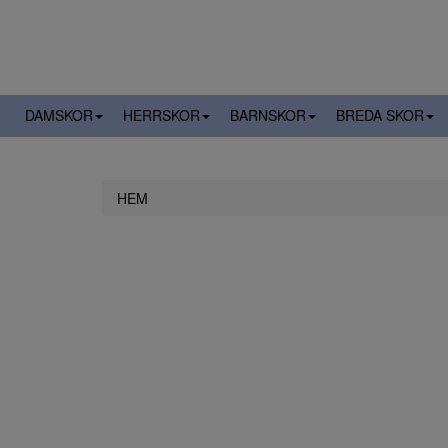
DAMSKOR
HERRSKOR
BARNSKOR
BREDA SKOR
HEM