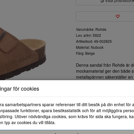
Visa prishistori
Varumärke: Rohde
Lev. artnr: 5922
Artikelkod: 49-002825
Material: Nubuck
Färg: Beige
Denna sandal från Rohde är den
mockamaterial ger den både s
metallspännen säkerställer en
efter dina behov.
ningar för cookies
Sulan är designad för att ge b
idealiska för både avslappnade
flexibla konstruktionen gör att
ra samarbetspartners sparar referenser till ditt besök på din enhet för 
Den eleganta bruna färgen passa
npassade funktioner, spara besöksstatistik och för att möjliggöra perso
sommarklänningar, vilket gör d
föring. Utöver nödvändiga cookies, som krävs för sida ska fungera, ka
Oavsett om du är hemma, på s
en typ av cookies du vill tillåta.
sandaler att bli ett självklart v
sandaler och gör varje steg till