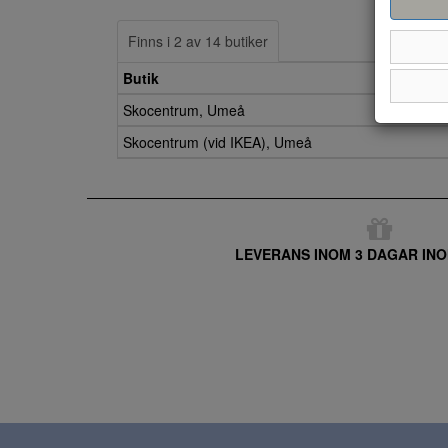
Finns i 2 av 14 butiker
Butik
Skocentrum, Umeå
Skocentrum (vid IKEA), Umeå
LEVERANS INOM 3 DAGAR INO