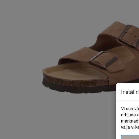
Inställ
Vi och vå
erbjuda a
marknads
välja vilk