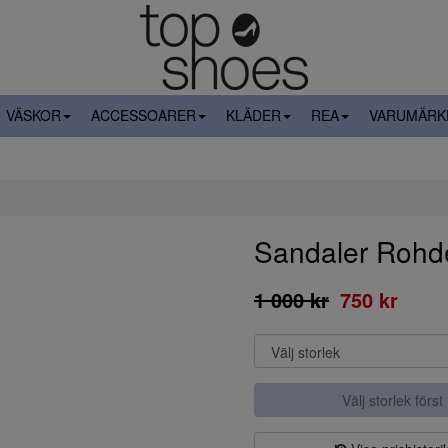
VÄSKOR
ACCESSOARER
KLÄDER
REA
VARUMÄRK
Sandaler Rohd
1 000 kr
750 kr
Välj storlek först