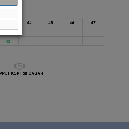
43
44
45
46
47
PPET KÖP I 30 DAGAR