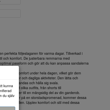
k
 perfekta följeslagaren för varma dagar. Tillverkad i
til och komfort. De justerbara remmarna med
 optimal passform och gör att du kan anpassa sandalerna
ra stöd och komfort under hela dagen, vilket gör dem
 promenader och dagliga aktiviteter. Den lätta och
 fötterna kan andas och hålla sig svala.
att kunna
r bra med olika outfits, från shorts till
nifierad
essa sandaler till en mångsidig del av din garderob.
n du själv
tranden eller på en storstadspromenad, kommer dessa
al för alla tillfällen. Upplev komfort och stil med dessa
 en njutning.