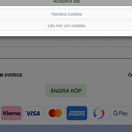
Acceptera alla
Hantera cookies
40
41
42
Läs mer om cookies
M SVERIGE
Ö
ÅNGRA KÖP