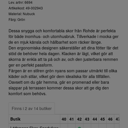
Lev. artnr: 6694
Artikelkod: 49-002943
Material: Nubuck
Färg: Grön
Dessa snygga och komfortabla skor från Rohde är perfekta
för både inomhus- och utomhusbruk. Tillverkade i mocka ger
de en mjuk känsla och hållbarhet som räcker länge.
Den ergonomiska designen säkerställer att dina fötter får det
stöd de behöver hela dagen. Klacken är lågt, vilket gör att
skorna är enkla att ta på och av, och den justerbara remmen
ger en perfekt passform.
Färgen är en stilren grön nyans som passar utmärkt till olika
kläder och stilar, vilket gör dem idealiska för alla tillfällen.
Oavsett om du går hemma, går en promenad eller bara
slappar på terrassen kommer dessa skor att ge dig den
komfort som behövs.
Finns i 2 av 14 butiker
Butik
40
41
42
43
44
45
46
47