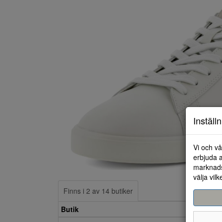
Inställ
Vi och vå
erbjuda a
marknads
välja vilk
Finns i 2 av 14 butiker
Butik