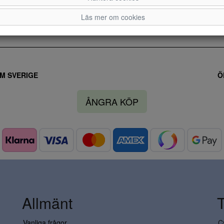
Läs mer om cookies
M SVERIGE
Ö
ÅNGRA KÖP
Allmänt
Vanliga frågor
C