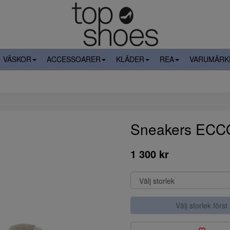
VÄSKOR
ACCESSOARER
KLÄDER
REA
VARUMÄRK
Sneakers ECC
1 300 kr
Välj storlek först