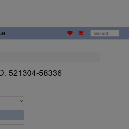
EN
O. 521304-58336