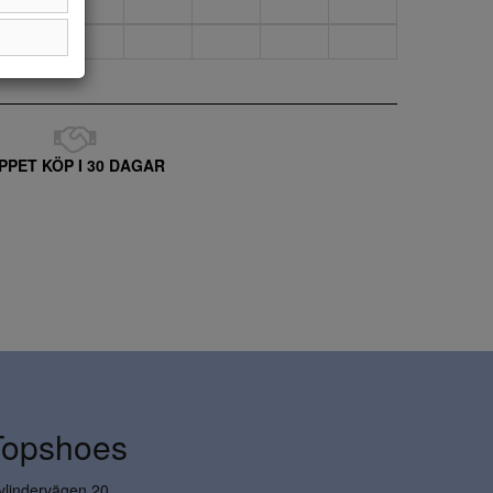
PPET KÖP I 30 DAGAR
Topshoes
ylindervägen 20