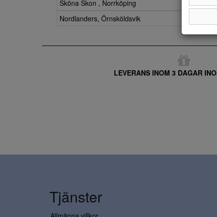
Sköna Skon , Norrköping
Nordlanders, Örnsköldsvik
LEVERANS INOM 3 DAGAR INO
Tjänster
Allmänna villkor