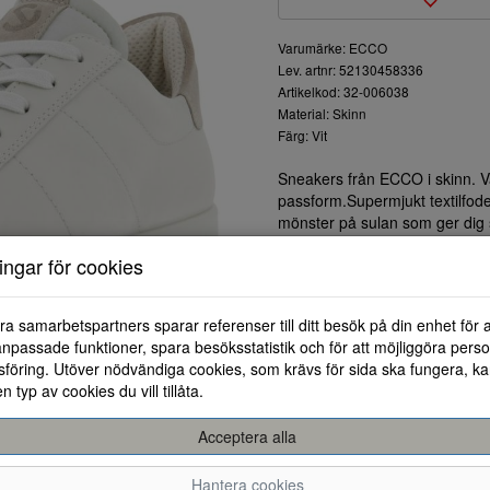
Varumärke: ECCO
Lev. artnr: 52130458336
Artikelkod: 32-006038
Material: Skinn
Färg: Vit
Sneakers från ECCO i skinn. 
passform.Supermjukt textilfode
mönster på sulan som ger dig s
ningar för cookies
ra samarbetspartners sparar referenser till ditt besök på din enhet för 
npassade funktioner, spara besöksstatistik och för att möjliggöra perso
föring. Utöver nödvändiga cookies, som krävs för sida ska fungera, ka
en typ av cookies du vill tillåta.
Acceptera alla
39
40
41
42
43
44
Hantera cookies