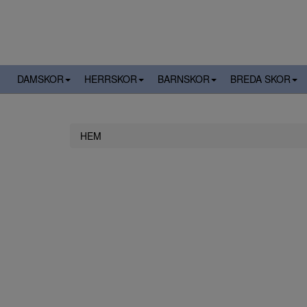
DAMSKOR
HERRSKOR
BARNSKOR
BREDA SKOR
HEM