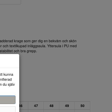
Vadderad krage som ger dig en bekväm och skön
r och textilkupad inläggssula. Yttersula i PU med
tabilitet och bra grepp.
att kunna
nifierad
n du själv
45
46
47
48
49
50