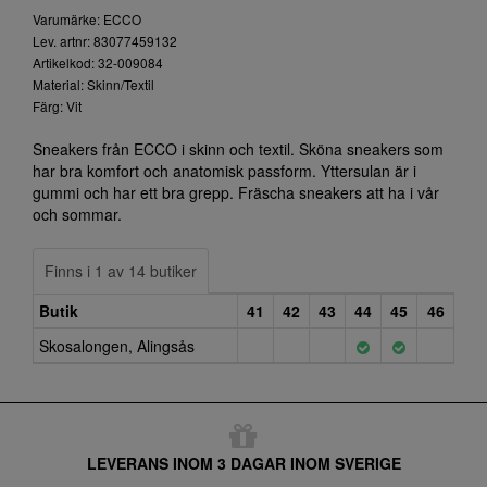
Varumärke: ECCO
Lev. artnr: 83077459132
Artikelkod: 32-009084
Material: Skinn/Textil
Färg: Vit
Sneakers från ECCO i skinn och textil. Sköna sneakers som
har bra komfort och anatomisk passform. Yttersulan är i
gummi och har ett bra grepp. Fräscha sneakers att ha i vår
och sommar.
Finns i 1 av 14 butiker
Butik
41
42
43
44
45
46
Skosalongen, Alingsås
LEVERANS INOM 3 DAGAR INOM SVERIGE