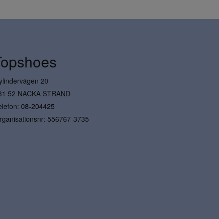
Topshoes
ylindervägen 20
31 52 NACKA STRAND
elefon:
08-204425
rganisationsnr: 556767-3735