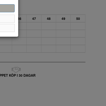
45
46
47
48
49
50
PPET KÖP I 30 DAGAR