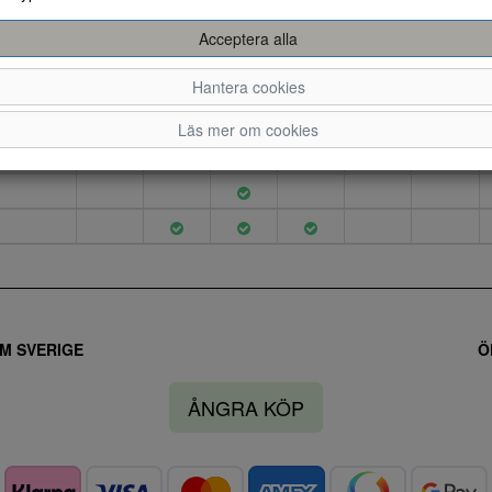
Acceptera alla
39
40
41
42
43
44
Hantera cookies
Läs mer om cookies
M SVERIGE
Ö
ÅNGRA KÖP