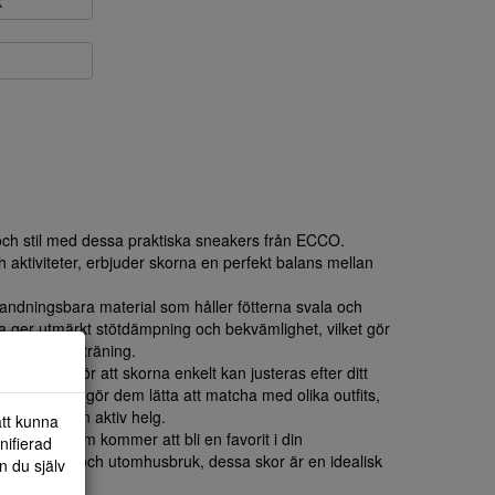
k
och stil med dessa praktiska sneakers från ECCO.
aktiviteter, erbjuder skorna en perfekt balans mellan
v andningsbara material som håller fötterna svala och
la ger utmärkt stötdämpning och bekvämlighet, vilket gör
nader eller träning.
passform gör att skorna enkelt kan justeras efter ditt
nen i svart gör dem lätta att matcha med olika outfits,
 dag eller en aktiv helg.
att kunna
sneakers som kommer att bli en favorit i din
nifierad
e inomhus- och utomhusbruk, dessa skor är en idealisk
n du själv
sstilen.