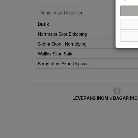
Finns i 4 av 14 butiker
Butik
Norrmans Skor Enköping
Sköna Skon , Norrköping
Wallins Skor, Sala
Bergströms Skor, Uppsala
LEVERANS INOM 3 DAGAR INO