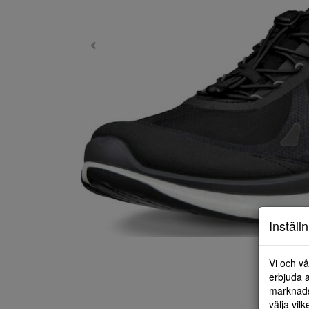
Inställ
Vi och vå
erbjuda a
marknads
välja vilk