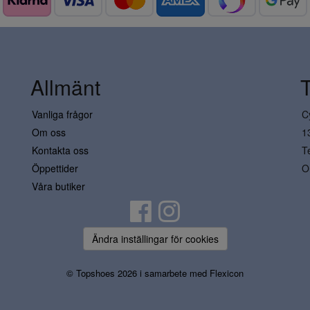
Allmänt
Vanliga frågor
C
Om oss
1
Kontakta oss
T
Öppettider
O
Våra butiker
Ändra inställingar för cookies
© Topshoes 2026 i samarbete med
Flexicon