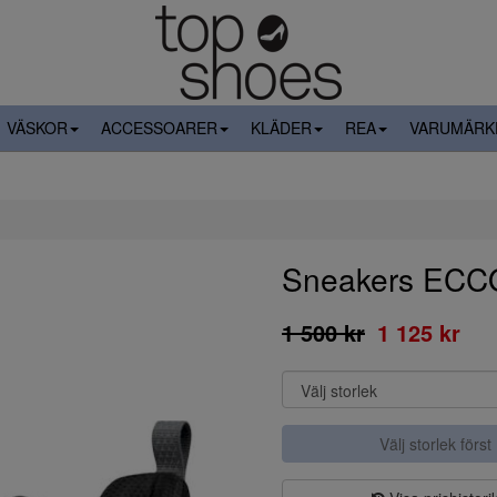
VÄSKOR
ACCESSOARER
KLÄDER
REA
VARUMÄRK
Sneakers ECC
1 500 kr
1 125 kr
Välj storlek först