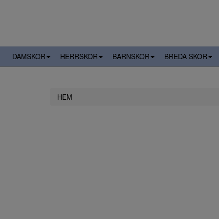
DAMSKOR
HERRSKOR
BARNSKOR
BREDA SKOR
HEM