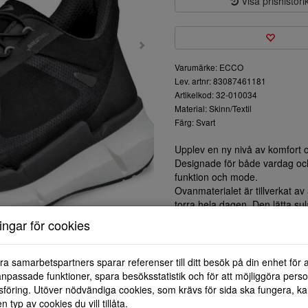
Visa prishistori
Varumärke: ECCO
Lev. artnr: 83087461181
Artikelkod: 32-010034
Material: Skinn/Textil
Färg: Svart
Upplev en ny nivå av komfort 
Designade för både vardag och 
funktion och mode.
Ovanmaterialet är tillverkat a
torra hela dagen. Den lätta su
dem idealiska för längre prome
ningar för cookies
Snörningen i fram för en säker 
behov. Den minimalistiska desig
oavsett om det är för en casual
ra samarbetspartners sparar referenser till ditt besök på din enhet för 
Investera i ett par mångsidiga 
npassade funktioner, spara besöksstatistik och för att möjliggöra perso
skogarderob. Perfekta för båd
föring. Utöver nödvändiga cookies, som krävs för sida ska fungera, ka
kompanjon för den moderna liv
en typ av cookies du vill tillåta.