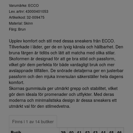
Varumärke: ECCO
Lev. artnr: 43000401053
Artikelkod: 32-009475
Material: Skinn
Färg: Brun
Upplev komfort och stil med dessa sneakers från ECCO.
Tillverkade i läder, ger de en lyxig känsla och hållbarhet. Den
bruna färgen är tidlös och lätt att matcha med olika stilar.
Skoformen är designad för att ge bra stöd och passform,
vilket gör dem perfekta för både vardagligt bruk och mer
avslappnade tillfällen. De snörade detaljerna ger en justerbar
passform och den mjuka innersulan säkerställer hela dagens
komfort.
Skornas gummisula ger utmärkt grepp och stabilitet, vilket
gör dem ideala för promenader och utflykter. Med deras
moderna och minimalistiska design är dessa sneakers ett
utmärkt val för den stilmedvetna.
Finns i 1 av 14 butiker
Butik
39
40
41
42
43
44
45
46
47