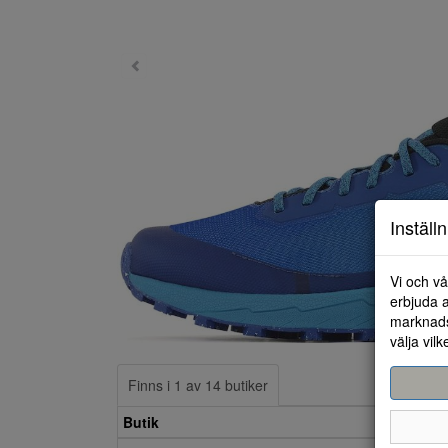
Inställ
Vi och vå
erbjuda a
marknads
välja vilk
Finns i 1 av 14 butiker
Butik