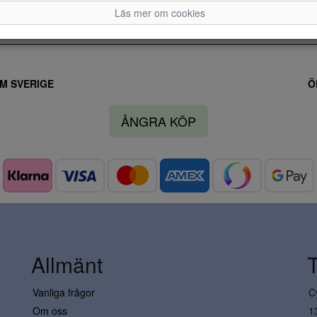
Läs mer om cookies
M SVERIGE
Ö
ÅNGRA KÖP
Allmänt
Vanliga frågor
C
Om oss
1