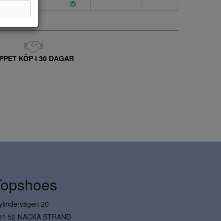
PPET KÖP I 30 DAGAR
Topshoes
ylindervägen 20
31 52 NACKA STRAND