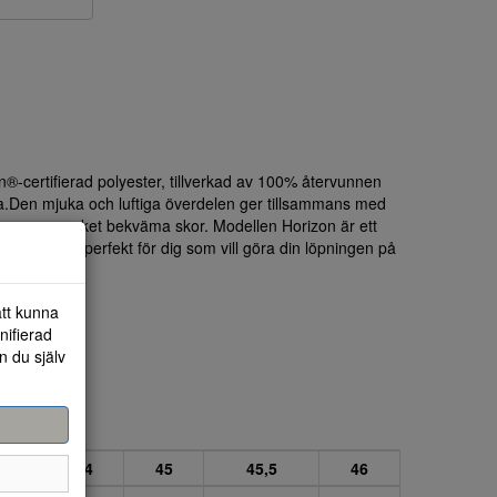
n®-certifierad polyester, tillverkad av 100% återvunnen
a.Den mjuka och luftiga överdelen ger tillsammans med
gen en mycket bekväma skor. Modellen Horizon är ett
are terräng, perfekt för dig som vill göra din löpningen på
att kunna
nifierad
n du själv
43
44
45
45,5
46