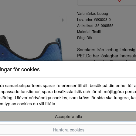
Varumärke: Icebug
Lev. artnr: G93003-0
Artikelkod: 35-000555
Material: Textil
Färg: Blå
Sneakers från Icebug i bluesig
PET.De har löstagbar innersul
den vadderade plösen och kra
par skor för grusvägar och lätt
ningar för cookies
andra underlag än asfalt.
ra samarbetspartners sparar referenser till ditt besök på din enhet för 
npassade funktioner, spara besöksstatistik och för att möjliggöra perso
föring. Utöver nödvändiga cookies, som krävs för sida ska fungera, ka
en typ av cookies du vill tillåta.
Acceptera alla
41,5
42
42,5
Hantera cookies