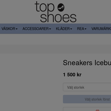
VÄSKOR
ACCESSOARER
KLÄDER
REA
VARUMÄRK
Sneakers Iceb
1 500 kr
Välj storlek först