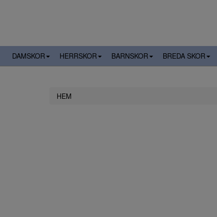
DAMSKOR
HERRSKOR
BARNSKOR
BREDA SKOR
HEM