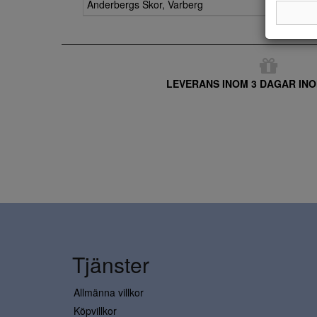
Anderbergs Skor, Varberg
LEVERANS INOM 3 DAGAR INO
Tjänster
Allmänna villkor
Köpvillkor