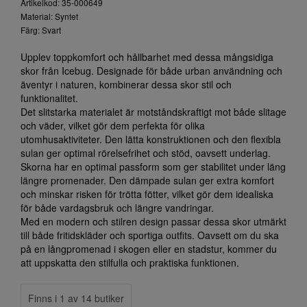
Artikelkod: 35-000649
Material: Syntet
Färg: Svart
Upplev toppkomfort och hållbarhet med dessa mångsidiga
skor från Icebug. Designade för både urban användning och
äventyr i naturen, kombinerar dessa skor stil och
funktionalitet.
Det slitstarka materialet är motståndskraftigt mot både slitage
och väder, vilket gör dem perfekta för olika
utomhusaktiviteter. Den lätta konstruktionen och den flexibla
sulan ger optimal rörelsefrihet och stöd, oavsett underlag.
Skorna har en optimal passform som ger stabilitet under läng
längre promenader. Den dämpade sulan ger extra komfort
och minskar risken för trötta fötter, vilket gör dem idealiska
för både vardagsbruk och längre vandringar.
Med en modern och stilren design passar dessa skor utmärkt
till både fritidskläder och sportiga outfits. Oavsett om du ska
på en långpromenad i skogen eller en stadstur, kommer du
att uppskatta den stilfulla och praktiska funktionen.
Finns i 1 av 14 butiker