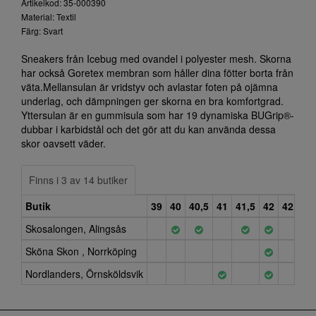
Artikelkod: 35-000390
Material: Textil
Färg: Svart
Sneakers från Icebug med ovandel i polyester mesh. Skorna
har också Goretex membran som håller dina fötter borta från
väta.Mellansulan är vridstyv och avlastar foten på ojämna
underlag, och dämpningen ger skorna en bra komfortgrad.
Yttersulan är en gummisula som har 19 dynamiska BUGrip®-
dubbar i karbidstål och det gör att du kan använda dessa
skor oavsett väder.
Finns i 3 av 14 butiker
Butik
39
40
40,5
41
41,5
42
42,5
4
Skosalongen, Alingsås
Sköna Skon , Norrköping
Nordlanders, Örnsköldsvik