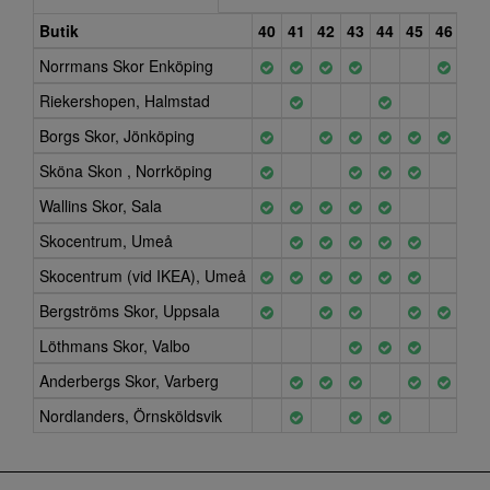
Butik
40
41
42
43
44
45
46
47
Norrmans Skor Enköping
Riekershopen, Halmstad
Borgs Skor, Jönköping
Sköna Skon , Norrköping
Wallins Skor, Sala
Skocentrum, Umeå
Skocentrum (vid IKEA), Umeå
Bergströms Skor, Uppsala
Löthmans Skor, Valbo
Anderbergs Skor, Varberg
Nordlanders, Örnsköldsvik