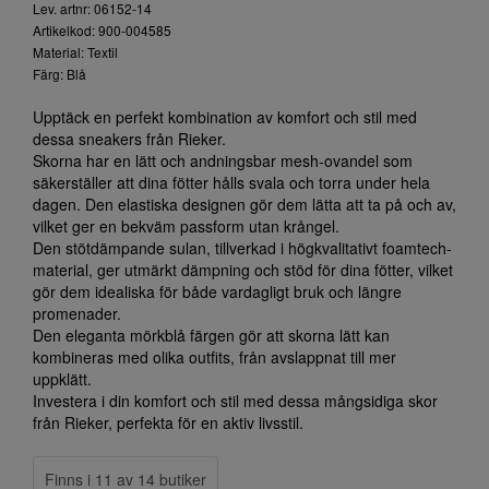
Lev. artnr: 06152-14
Artikelkod: 900-004585
Material: Textil
Färg: Blå
Upptäck en perfekt kombination av komfort och stil med
dessa sneakers från Rieker.
Skorna har en lätt och andningsbar mesh-ovandel som
säkerställer att dina fötter hålls svala och torra under hela
dagen. Den elastiska designen gör dem lätta att ta på och av,
vilket ger en bekväm passform utan krångel.
Den stötdämpande sulan, tillverkad i högkvalitativt foamtech-
material, ger utmärkt dämpning och stöd för dina fötter, vilket
gör dem idealiska för både vardagligt bruk och längre
promenader.
Den eleganta mörkblå färgen gör att skorna lätt kan
kombineras med olika outfits, från avslappnat till mer
uppklätt.
Investera i din komfort och stil med dessa mångsidiga skor
från Rieker, perfekta för en aktiv livsstil.
Finns i 11 av 14 butiker