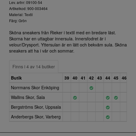
Lev. artnr: 09100-54
Artikelkod: 900-003464
Material: Textil
Färg: Grön
Sköna sneakers från Rieker i textil med en bredare läst.
Skorna har en uttagbar innersula. Innersfodret är i
velour/Drysport. Yttersulan är en lätt och bekväm sula. Sköna
sneakers att ha i vår och sommar.
Finns i 4 av 14 butiker
Butik
39
40
41
42
43
44
45
46
47
Norrmans Skor Enköping
Wallins Skor, Sala
Bergströms Skor, Uppsala
Anderbergs Skor, Varberg