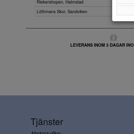
Riekershopen, Halmstad
Löthmans Skor, Sandviken
LEVERANS INOM 3 DAGAR INO
Tjänster
Allmänna villkor