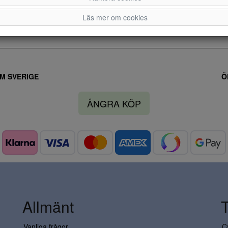
Läs mer om cookies
M SVERIGE
Ö
ÅNGRA KÖP
Allmänt
Vanliga frågor
C