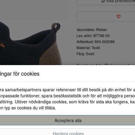
Visa prishistori
Varumärke: Rieker
Lev. artnr: B7796-00
Artikelkod: 900-002086
Material: Textil
Färg: Svart
Sneakers från Rieker i mesh oc
den mjuka överkanten.Den enkl
ningar för cookies
är flexibel och ger dig dämpni
ra samarbetspartners sparar referenser till ditt besök på din enhet för 
npassade funktioner, spara besöksstatistik och för att möjliggöra perso
föring. Utöver nödvändiga cookies, som krävs för sida ska fungera, ka
en typ av cookies du vill tillåta.
Acceptera alla
40
41
42
Hantera cookies