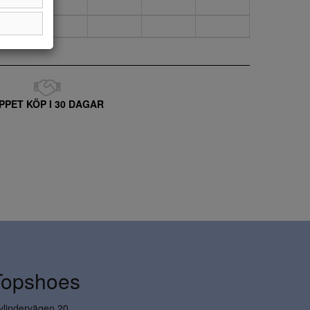
PPET KÖP I 30 DAGAR
Topshoes
ylindervägen 20