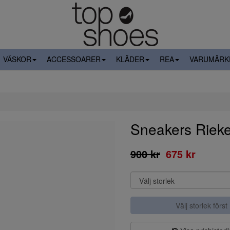
VÄSKOR
ACCESSOARER
KLÄDER
REA
VARUMÄRK
Sneakers Rieke
900 kr
675 kr
Välj storlek först