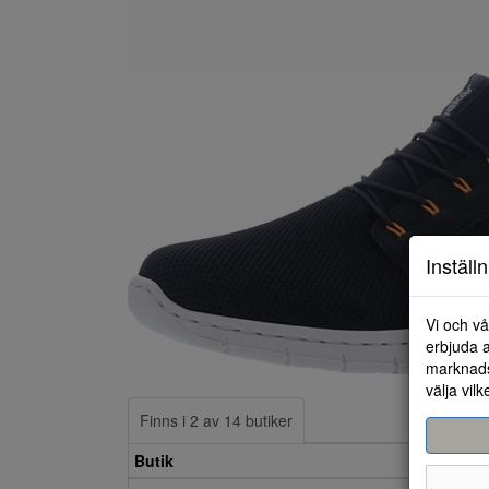
Inställ
Vi och vå
erbjuda a
marknads
välja vilk
Finns i 2 av 14 butiker
Butik