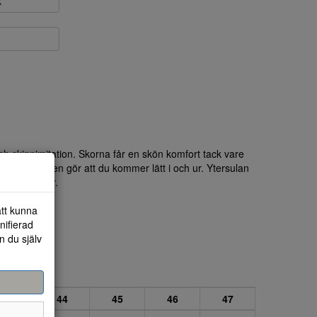
k
h skinnimitation. Skorna får en skön komfort tack vare
a snörningen gör att du kommer lätt i och ur. Ytersulan
ng när du går.
att kunna
nifierad
n du själv
43
44
45
46
47