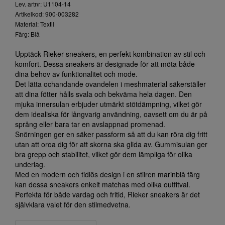
Lev. artnr: U1104-14
Artikelkod: 900-003282
Material: Textil
Färg: Blå
Upptäck Rieker sneakers, en perfekt kombination av stil och
komfort. Dessa sneakers är designade för att möta både
dina behov av funktionalitet och mode.
Det lätta ochandande ovandelen i meshmaterial säkerställer
att dina fötter hålls svala och bekväma hela dagen. Den
mjuka innersulan erbjuder utmärkt stötdämpning, vilket gör
dem idealiska för långvarig användning, oavsett om du är på
språng eller bara tar en avslappnad promenad.
Snörningen ger en säker passform så att du kan röra dig fritt
utan att oroa dig för att skorna ska glida av. Gummisulan ger
bra grepp och stabilitet, vilket gör dem lämpliga för olika
underlag.
Med en modern och tidlös design i en stilren marinblå färg
kan dessa sneakers enkelt matchas med olika outfitval.
Perfekta för både vardag och fritid, Rieker sneakers är det
självklara valet för den stilmedvetna.