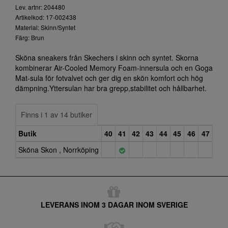
Lev. artnr: 204480
Artikelkod: 17-002438
Material: Skinn/Syntet
Färg: Brun
Sköna sneakers från Skechers i skinn och syntet. Skorna
kombinerar Air-Cooled Memory Foam-innersula och en Goga
Mat-sula för fotvalvet och ger dig en skön komfort och hög
dämpning.Yttersulan har bra grepp,stabilitet och hållbarhet.
Finns i 1 av 14 butiker
Butik
40
41
42
43
44
45
46
47
Sköna Skon , Norrköping
LEVERANS INOM 3 DAGAR INOM SVERIGE