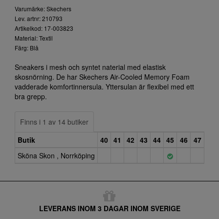
Varumärke: Skechers
Lev. artnr: 210793
Artikelkod: 17-003823
Material: Textil
Färg: Blå
Sneakers i mesh och syntet naterial med elastisk
skosnörning. De har Skechers Air-Cooled Memory Foam
vadderade komfortinnersula. Yttersulan är flexibel med ett
bra grepp.
Finns i 1 av 14 butiker
Butik
40
41
42
43
44
45
46
47
Sköna Skon , Norrköping
LEVERANS INOM 3 DAGAR INOM SVERIGE