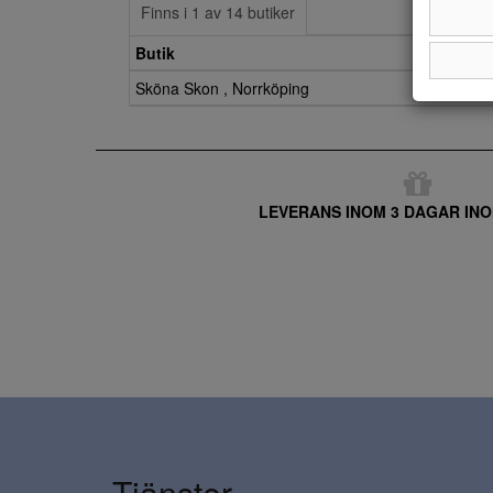
Finns i 1 av 14 butiker
Butik
Sköna Skon , Norrköping
LEVERANS INOM 3 DAGAR INO
Tjänster