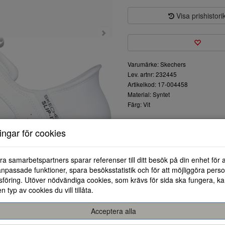
Visa prishistori
Varumärke: Skechers
Lev. artnr: 232445
Artikelkod: 17-004458
Material: Syntet
Färg: Vit
Upplev den perfekta kombinat
ningar för cookies
sneakers har en överdel av läd
passform. Den lättvikts stötd
medan den flexibla yttersulan 
ra samarbetspartners sparar referenser till ditt besök på din enhet för 
cm får du en liten höjdökning
npassade funktioner, spara besöksstatistik och för att möjliggöra perso
Skechers Hands Free Slip-ins g
föring. Utöver nödvändiga cookies, som krävs för sida ska fungera, ka
Heel Pillow håller din fot säk
en typ av cookies du vill tillåta.
Cooled Memory Foam ger extra k
utmärkt val för både vardag och
Acceptera alla