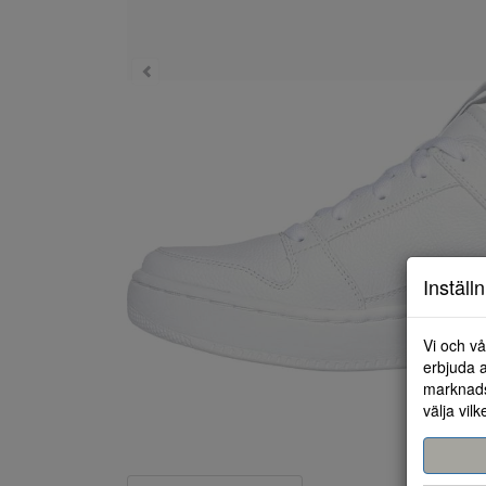
Inställ
Vi och vå
erbjuda a
marknads
välja vilk