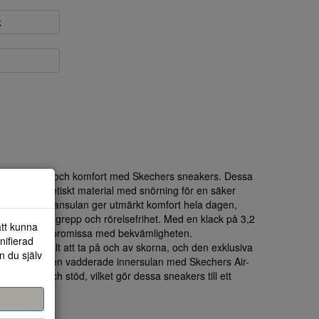
k
ionen av stil och komfort med Skechers sneakers. Dessa
er och syntetiskt material med snörning för en säker
ämpande mellansulan ger utmärkt komfort hela dagen,
erbjuder bra grepp och rörelsefrihet. Med en klack på 3,2
att kunna
 utan att kompromissa med bekvämligheten.
nifierad
ör det enkelt att ta på och av skorna, och den exklusiva
n du själv
ert på plats. Den vadderade innersulan med Skechers Air-
omfort och stöd, vilket gör dessa sneakers till ett
 fritid.