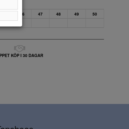
45
46
47
48
49
50
PPET KÖP I 30 DAGAR
Topshoes